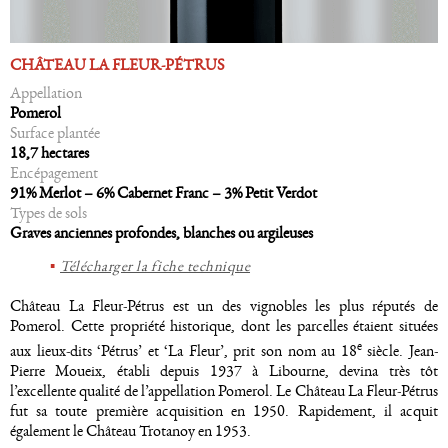
CHÂTEAU LA FLEUR-PÉTRUS
Appellation
Pomerol
Surface plantée
18,7 hectares
Encépagement
91% Merlot – 6% Cabernet Franc – 3% Petit Verdot
Types de sols
Graves anciennes profondes, blanches ou argileuses
Télécharger la fiche technique
Château La Fleur-Pétrus est un des vignobles les plus réputés de
Pomerol. Cette propriété historique, dont les parcelles étaient situées
e
aux lieux-dits ‘Pétrus’ et ‘La Fleur’, prit son nom au 18
siècle. Jean-
Pierre Moueix, établi depuis 1937 à Libourne, devina très tôt
l’excellente qualité de l’appellation Pomerol. Le Château La Fleur-Pétrus
fut sa toute première acquisition en 1950. Rapidement, il acquit
également le Château Trotanoy en 1953.