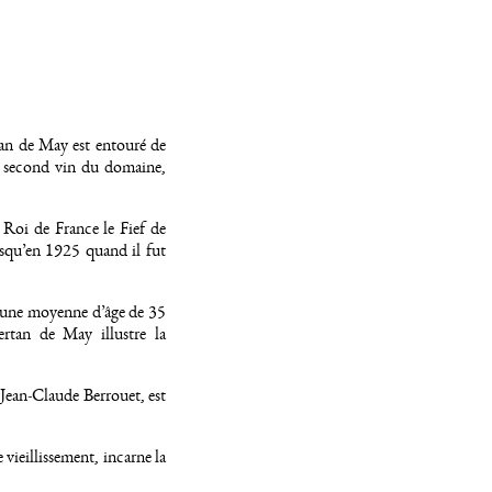
tan de May est entouré de
le second vin du domaine,
e Roi de France le Fief de
usqu’en 1925 quand il fut
 d’une moyenne d’âge de 35
ertan de May illustre la
 Jean-Claude Berrouet, est
vieillissement, incarne la