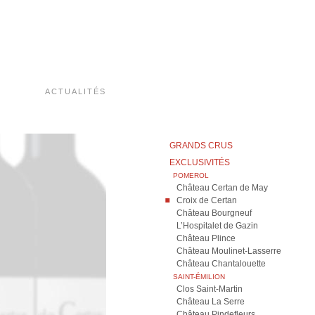
ACTUALITÉS
Navigation
GRANDS CRUS
principale
EXCLUSIVITÉS
(sous-
POMEROL
menu)
Château Certan de May
Croix de Certan
Château Bourgneuf
L’Hospitalet de Gazin
Château Plince
Château Moulinet-Lasserre
Château Chantalouette
SAINT-ÉMILION
Clos Saint-Martin
Château La Serre
Château Pindefleurs