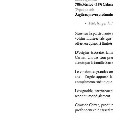
70% Merlot - 25% Cabern
Types de sols
Argile et graves profonde
Télécharger la 
Situé sur la partie haut
voisins illustres tels q
offert en quantité limité
D’origine écossaise, la f
Certan. Un des tout prem
acquis par la famille Barr
Le vin doit sa grande com
ans : l’argile apporte 
complémentarité unique d
Le vignoble, parfaitement
reconnu mondialement.
Croix de Certan, produit 
profondeur et le caractèr