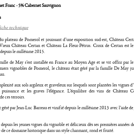
et Franc - 5% Cabernet Sauvignon
s
fiche technique
e du plateau de Pomerol et jouissant d’une exposition sud-est, Château Cer
ue Vieux Château Certan et Château La Fleur-Pétrus. Croix de Certan est 
e depuis le millésime 2015.
amille de May s’est installée en France au Moyen Age et se vit offrir par l
iers vignobles de Pomerol, le château était géré par la famille De May j
eau.
plexité aux sols argileux et graveleux sur lesquels sont plantées les vignes
la puissance et les graves l’élégance. L’équilibre des vins de Château C
e ces terroirs.
 géré par Jean-Luc Barreau et vinifié depuis le millésime 2013 avec l’aide de
depuis les jeunes vignes du vignoble et délicieux dès ses premières années de 
e de ce domaine historique dans un style charmant, rond et fruité.